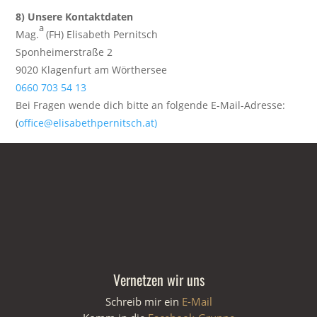
8) Unsere Kontaktdaten
a
Mag.
(FH) Elisabeth Pernitsch
Sponheimerstraße 2
9020 Klagenfurt am Wörthersee
0660 703 54 13
Bei Fragen wende dich bitte an folgende E-Mail-Adresse:
(
office@elisabethpernitsch.at)
Vernetzen wir uns
Schreib mir ein
E-Mail